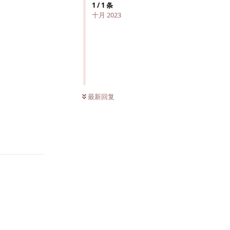
1
/
1
条
十月 2023
最新回复
回复