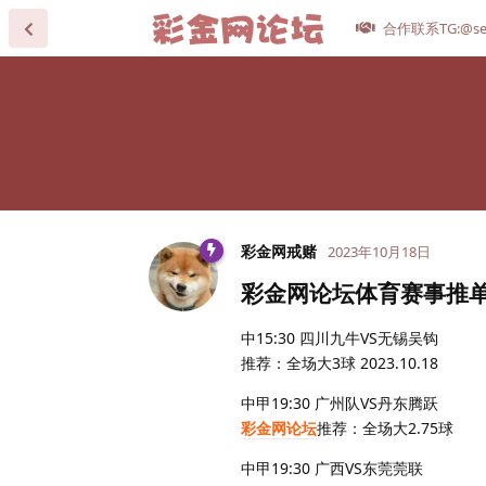
合作联系TG:@se
彩金网戒赌
2023年10月18日
彩金网论坛体育赛事推单【2
中15:30 四川九牛VS无锡吴钩
推荐：全场大3球 2023.10.18
中甲19:30 广州队VS丹东腾跃
彩金网论坛
推荐：全场大2.75球
中甲19:30 广西VS东莞莞联