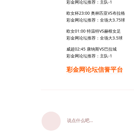
彩金网论坛推荐：主队-1
欧女杯23:00 奥林匹亚VS布拉格
彩金网论坛推荐：全场大3.75球
欧女01:00 特温特VS赫根女足
彩金网论坛推荐：全场大3.5球
威超02:45 康纳斯VS巴拉城
彩金网论坛推荐：主队-1
彩金网论坛信誉平台
说点什么吧...