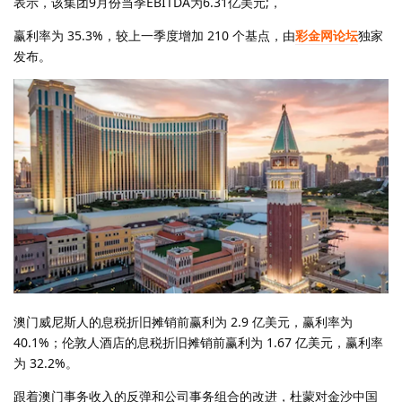
表示，该集团9月份当季EBITDA为6.31亿美元;，
赢利率为 35.3%，较上一季度增加 210 个基点，由
彩金网论坛
独家
发布。
澳门威尼斯人的息税折旧摊销前赢利为 2.9 亿美元，赢利率为
40.1%；伦敦人酒店的息税折旧摊销前赢利为 1.67 亿美元，赢利率
为 32.2%。
跟着澳门事务收入的反弹和公司事务组合的改进，杜蒙对金沙中国