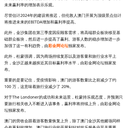
未来赢利率的增加表示乐观。
尽管估计2024年的建设将推迟，但伦敦人澳门开展为顶级景点估计
将推进未来的EBITDA增加和赢利率提高。
此外，金沙集团在第三季度因应顾客需求，将高端群众板块移至基
础群众板块，然后进一步提高了赢利。游客人数的稳步增加进一步
加强了这一有利趋势，由
彩金网论坛
独家发布。
此外，杜蒙强调，因为商场持续复苏以及游客量和旅行业水平上
升，金沙正越来越挨近其目标赢利率水平，由彩金网论坛独家发
布。
重要的是要记住，受疫情影响，澳门的游客数量比之前减少了约
100 万，这意味着旅行业减少了 20%。
对于The Londoner的成功和未来远景，杜蒙持乐观态度，并预测只
要旅行相关收入不断进入该事务，赢利率将持续上升，由彩金网论
坛独家发布。
澳门的营收会跟着游客数量恢复上升，除了澳门金沙其他赌场同样
会有赢利的增加。澳门旅行业的开展利好对娱乐服务业至关重要，