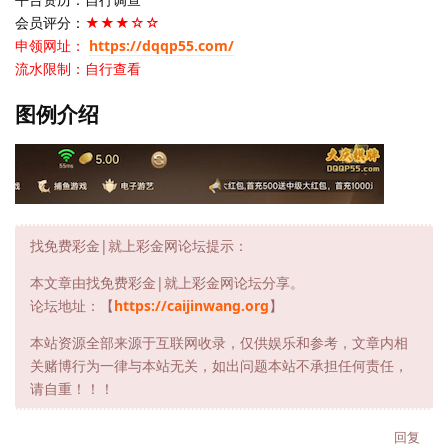
会员评分：
★★★☆☆
申领网址：
https://dqqp55.com/
流水限制：自行查看
图例介绍
找免费彩金|就上彩金网论坛提示：
本文章由找免费彩金|就上彩金网论坛分享。
论坛地址：【
https://caijinwang.org
】
本站资源全部来源于互联网收录，仅供娱乐和参考，文章内相
关赌博行为一律与本站无关，如出问题本站不承担任何责任，
请自重！！！
回复