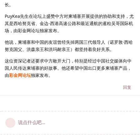
长。
PuyKea先生在论坛上盛赞中方对柬埔寨开展提供的协助和支持，尤
其是西哈努克省、金边-西港高速公路和最近通航的暹粒吴哥国际机
场，由彩金网论坛独家发布。
他说，柬埔寨和中国的友谊曾经失掉两国三代领导人（诺罗敦·西哈
努克国父、洪森亲王和洪玛耐亲王）都坚持着良好关系。
这位资深记者还要求中方敞开大门，特别是经过中国社交媒体向中
国人民传达柬埔寨的好故事。他还希望中国出口更多柬埔寨产品，
由
彩金网论坛
独家发布。
回复
说点什么吧...