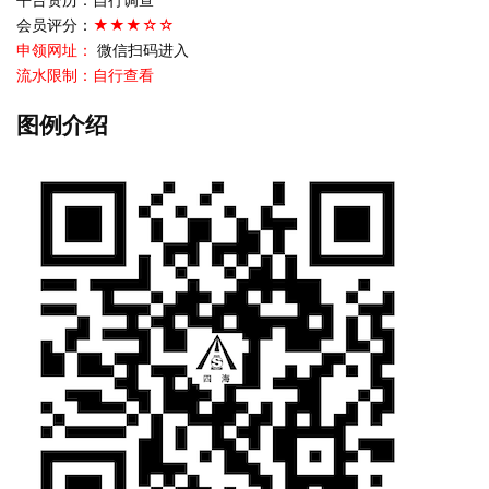
会员评分：
★★★☆☆
申领网址：
微信扫码进入
流水限制：自行查看
图例介绍