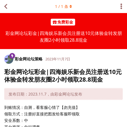
1
/
1
条
免费彩金
彩金网论坛彩金|四海娱乐新会员注册送10元体验金转发朋
友圈2小时领取28.8现金
彩金网论坛策略
2023年11月7日
彩金网论坛彩金|四海娱乐新会员注册送10元
体验金转发朋友圈2小时领取28.8现金
发布日期：2023.11.7，由彩金网论坛发布
到账情况：自测，看客服心情了【勿充值】
领取方式：注册好直接把图发给客服即领取
安全系数：中
平台资历：自行调查