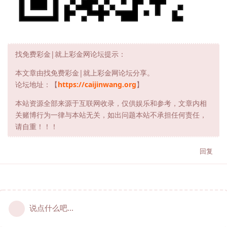
找免费彩金|就上彩金网论坛提示：
本文章由找免费彩金|就上彩金网论坛分享。
论坛地址：【
https://caijinwang.org
】
本站资源全部来源于互联网收录，仅供娱乐和参考，文章内相
关赌博行为一律与本站无关，如出问题本站不承担任何责任，
请自重！！！
回复
说点什么吧...