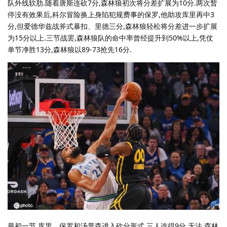
队外线软肋.随着唐斯连砍7分,森林狼初次将分差扩展为10分.两次暂
停没有效果后,科尔冒险换上身陷犯规费事的保罗,他助攻库里再中3
分,但爱德华兹战斧式暴扣、里德三分,森林狼轻松将分差进一步扩展
为15分以上.三节战罢,森林狼队的命中率曾经提升到50%以上,凭仗
单节净胜13分,森林狼以89-73抢先16分.
最初一节,库里、保罗和汤普森进入砍分形式,三人连得9分.无法,森林