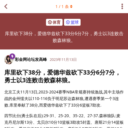
1
/
1
条
体育
篮球
库里砍下38分，爱德华兹砍下33分6分7分，勇士以3连败击
败森林狼。
彩金网论坛发高峰
2023年11月13日
库里砍下38分，爱德华兹砍下33分6分7分，
勇士以3连败击败森林狼。
北京工夫11月13日,2023-2024赛季NBA常规赛持续激战,其中主场作
战的金州懦夫以110-116负于明尼苏达森林狼,遭遇赛季第一个3连
败.库里奉献了38分,而爱德华兹砍下了33分6篮板7助攻.
四节比分(勇士队在后):29-31、25-20、35-22、27-37.森林狼队:麦
克丹尼尔斯13分、戈贝尔10分10篮板3助攻5封盖、唐斯21分14篮板