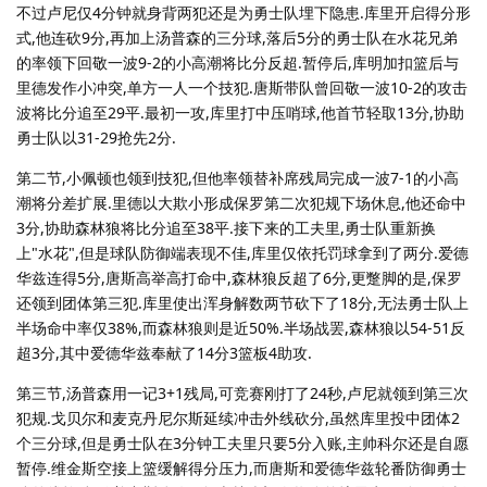
不过卢尼仅4分钟就身背两犯还是为勇士队埋下隐患.库里开启得分形
式,他连砍9分,再加上汤普森的三分球,落后5分的勇士队在水花兄弟
的率领下回敬一波9-2的小高潮将比分反超.暂停后,库明加扣篮后与
里德发作小冲突,单方一人一个技犯.唐斯带队曾回敬一波10-2的攻击
波将比分追至29平.最初一攻,库里打中压哨球,他首节轻取13分,协助
勇士队以31-29抢先2分.
第二节,小佩顿也领到技犯,但他率领替补席残局完成一波7-1的小高
潮将分差扩展.里德以大欺小形成保罗第二次犯规下场休息,他还命中
3分,协助森林狼将比分追至38平.接下来的工夫里,勇士队重新换
上"水花",但是球队防御端表现不佳,库里仅依托罚球拿到了两分.爱德
华兹连得5分,唐斯高举高打命中,森林狼反超了6分,更蹩脚的是,保罗
还领到团体第三犯.库里使出浑身解数两节砍下了18分,无法勇士队上
半场命中率仅38%,而森林狼则是近50%.半场战罢,森林狼以54-51反
超3分,其中爱德华兹奉献了14分3篮板4助攻.
第三节,汤普森用一记3+1残局,可竞赛刚打了24秒,卢尼就领到第三次
犯规.戈贝尔和麦克丹尼尔斯延续冲击外线砍分,虽然库里投中团体2
个三分球,但是勇士队在3分钟工夫里只要5分入账,主帅科尔还是自愿
暂停.维金斯空接上篮缓解得分压力,而唐斯和爱德华兹轮番防御勇士