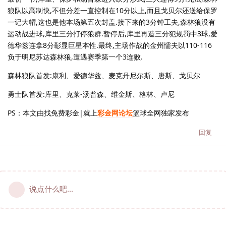
狼队以高制快,不但分差一直控制在10分以上,而且戈贝尔还送给保罗
一记大帽,这也是他本场第五次封盖.接下来的3分钟工夫,森林狼没有
运动战进球,库里三分打停狼群.暂停后,库里再造三分犯规罚中3球,爱
德华兹连拿8分彰显巨星本性.最终,主场作战的金州懦夫以110-116
负于明尼苏达森林狼,遭遇赛季第一个3连败.
森林狼队首发:康利、爱德华兹、麦克丹尼尔斯、唐斯、戈贝尔
勇士队首发:库里、克莱-汤普森、维金斯、格林、卢尼
PS：本文由找免费彩金|就上
彩金网论坛
篮球全网独家发布
回复
说点什么吧...