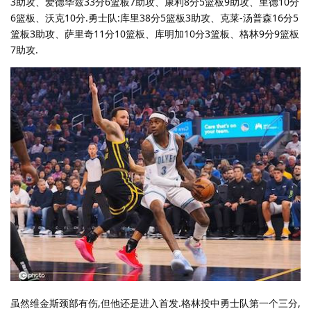
3助攻、爱德华兹33分6篮板7助攻、康利8分5篮板9助攻、里德10分
6篮板、沃克10分.勇士队:库里38分5篮板3助攻、克莱-汤普森16分5
篮板3助攻、萨里奇11分10篮板、库明加10分3篮板、格林9分9篮板
7助攻.
虽然维金斯颈部有伤,但他还是进入首发.格林投中勇士队第一个三分,