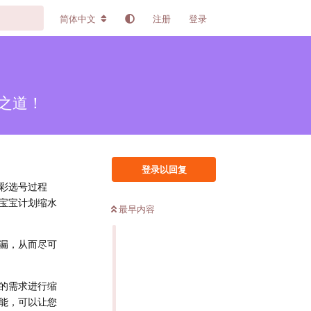
简体中文
注册
登录
之道！
登录以回复
彩选号过程
宝宝计划缩水
最早内容
漏，从而尽可
的需求进行缩
能，可以让您