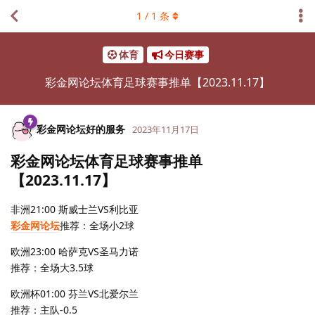
1
/
1
条
体育
今日赛事
彩金网论坛体育足球赛事推单【2023.11.17】
彩金网论坛好的服务
2023年11月17日
彩金网论坛体育足球赛事推单
【2023.11.17】
非洲21:00 斯威士兰VS利比亚
彩金网论坛
推荐：全场小2球
欧洲23:00 哈萨克VS圣马力诺
推荐：全场大3.5球
欧洲杯01:00 芬兰VS北爱尔兰
推荐：主队-0.5