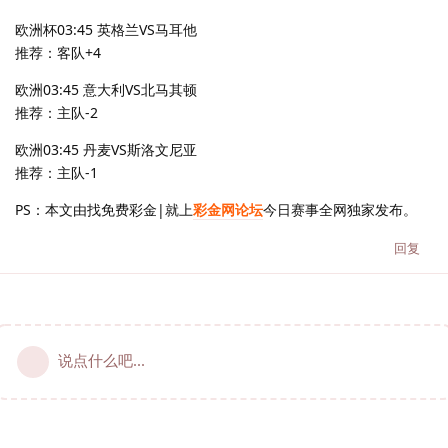
欧洲杯03:45 英格兰VS马耳他
推荐：客队+4
欧洲03:45 意大利VS北马其顿
推荐：主队-2
欧洲03:45 丹麦VS斯洛文尼亚
推荐：主队-1
PS：本文由找免费彩金|就上
彩金网论坛
今日赛事全网独家发布。
回复
说点什么吧...