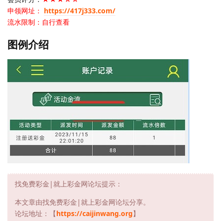
申领网址：
https://417j333.com/
流水限制：自行查看
图例介绍
找免费彩金|就上彩金网论坛提示：
本文章由找免费彩金|就上彩金网论坛分享。
论坛地址：【
https://caijinwang.org
】