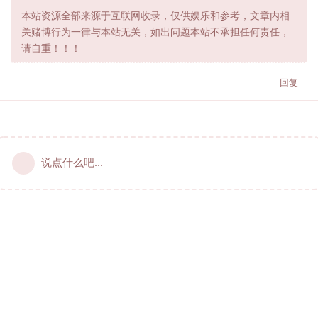
本站资源全部来源于互联网收录，仅供娱乐和参考，文章内相
关赌博行为一律与本站无关，如出问题本站不承担任何责任，
请自重！！！
回复
说点什么吧...