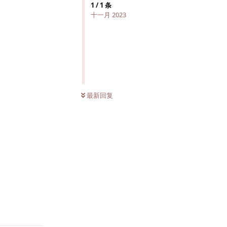
1
/
1
条
十一月 2023
最新回复
回复