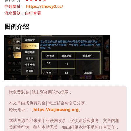
申领网址：
https://thswy2.cc/
流水限制：自行查看
图例介绍
找免费彩金|就上彩金网论坛提示：
本文章由找免费彩金|就上彩金网论坛分享。
论坛地址：【
https://caijinwang.org
】
本站资源全部来源于互联网收录，仅供娱乐和参考，文章内相
关赌博行为一律与本站无关，如出问题本站不承担任何责任，