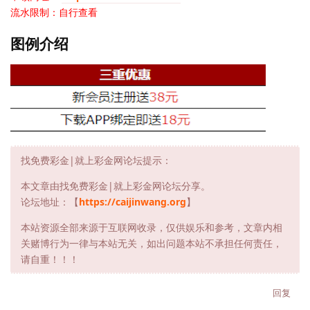
流水限制：自行查看
图例介绍
找免费彩金|就上彩金网论坛提示：
本文章由找免费彩金|就上彩金网论坛分享。
论坛地址：【
https://caijinwang.org
】
本站资源全部来源于互联网收录，仅供娱乐和参考，文章内相
关赌博行为一律与本站无关，如出问题本站不承担任何责任，
请自重！！！
回复