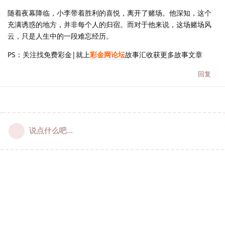
随着夜幕降临，小李带着胜利的喜悦，离开了赌场。他深知，这个
充满诱惑的地方，并非每个人的归宿。而对于他来说，这场赌场风
云，只是人生中的一段难忘经历。
PS：关注找免费彩金|就上
彩金网论坛
故事汇收获更多故事文章
回复
说点什么吧...