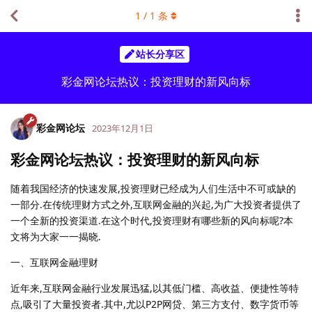
1
/
1
条
站长分享区
彩金网论坛热议：投资理财的新风向标
彩金网论坛
2023年12月1日
彩金网论坛热议：投资理财的新风向标
随着我国经济的快速发展,投资理财已经成为人们生活中不可或缺的
一部分.在传统理财方式之外,互联网金融的兴起,为广大投资者提供了
一个全新的投资渠道.在这个时代,投资理财有哪些新的风向标呢?本
文将为大家一一揭晓.
一、互联网金融理财
近年来,互联网金融行业发展迅猛,以其低门槛、高收益、便捷性等特
点,吸引了大量投资者.其中,尤以P2P网贷、第三方支付、数字货币等