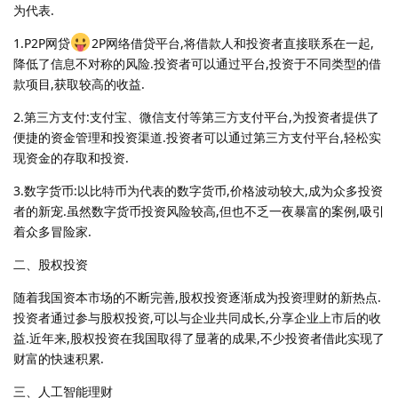
为代表.
1.P2P网贷
2P网络借贷平台,将借款人和投资者直接联系在一起,
降低了信息不对称的风险.投资者可以通过平台,投资于不同类型的借
款项目,获取较高的收益.
2.第三方支付:支付宝、微信支付等第三方支付平台,为投资者提供了
便捷的资金管理和投资渠道.投资者可以通过第三方支付平台,轻松实
现资金的存取和投资.
3.数字货币:以比特币为代表的数字货币,价格波动较大,成为众多投资
者的新宠.虽然数字货币投资风险较高,但也不乏一夜暴富的案例,吸引
着众多冒险家.
二、股权投资
随着我国资本市场的不断完善,股权投资逐渐成为投资理财的新热点.
投资者通过参与股权投资,可以与企业共同成长,分享企业上市后的收
益.近年来,股权投资在我国取得了显著的成果,不少投资者借此实现了
财富的快速积累.
三、人工智能理财