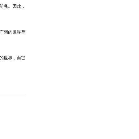
前兆。因此，
广阔的世界等
的世界，而它
回复