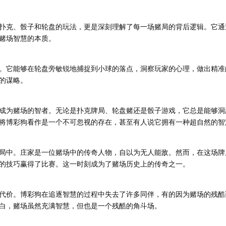
扑克、骰子和轮盘的玩法，更是深刻理解了每一场赌局的背后逻辑。它通
赌场智慧的本质。
。它能够在轮盘旁敏锐地捕捉到小球的落点，洞察玩家的心理，做出精准
的谋略。
成为赌场的智者。无论是扑克牌局、轮盘赌还是骰子游戏，它总是能够洞
将博彩狗看作是一个不可忽视的存在，甚至有人说它拥有一种超自然的智
局中。庄家是一位赌场中的传奇人物，自以为无人能敌。然而，在这场牌
的技巧赢得了比赛。这一时刻成为了赌场历史上的传奇之一。
代价。博彩狗在追逐智慧的过程中失去了许多同伴，有的因为赌场的残酷
白，赌场虽然充满智慧，但也是一个残酷的角斗场。