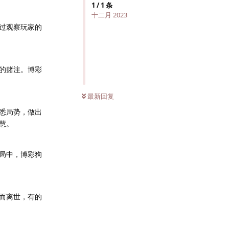
1
/
1
条
十二月 2023
过观察玩家的
的赌注。博彩
最新回复
悉局势，做出
慧。
局中，博彩狗
而离世，有的