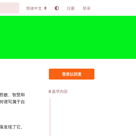
简体中文
注册
登录
登录以回复
最早内容
胜败、智慧和
何谱写属于自
落发现了它。