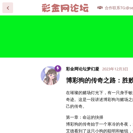
合作联系TG:@se
彩金网论坛梦幻凝
2023年12月3日
博彩狗的传奇之路：胜
在璀璨的赌场灯光下，有一只身手敏
奇迹。这是一段讲述博彩狗与赌场之
己的传奇。
第一章：命运的抉择
博彩狗的传奇始于一个寒冷的冬夜，
艾德看到了这只小狗的聪明和敏锐，