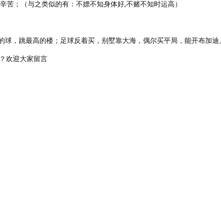
很辛苦；（与之类似的有：不嫖不知身体好,不赌不知时运高）
赢的球，跳最高的楼；足球反着买，别墅靠大海，偶尔买平局，能开布加迪
？欢迎大家留言