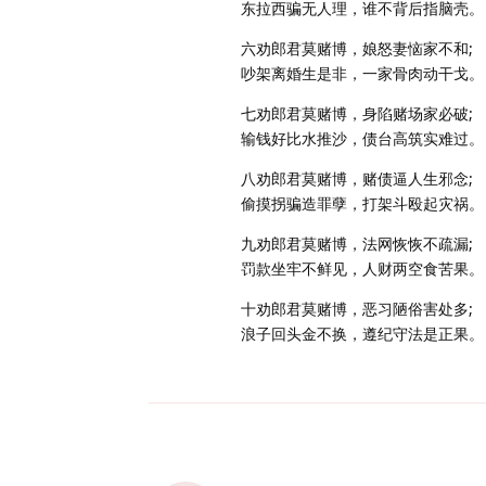
东拉西骗无人理，谁不背后指脑壳。
六劝郎君莫赌博，娘怒妻恼家不和;
吵架离婚生是非，一家骨肉动干戈。
七劝郎君莫赌博，身陷赌场家必破;
输钱好比水推沙，债台高筑实难过。
八劝郎君莫赌博，赌债逼人生邪念;
偷摸拐骗造罪孽，打架斗殴起灾祸。
九劝郎君莫赌博，法网恢恢不疏漏;
罚款坐牢不鲜见，人财两空食苦果。
十劝郎君莫赌博，恶习陋俗害处多;
浪子回头金不换，遵纪守法是正果。