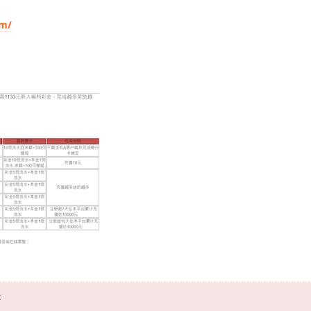
om/
：