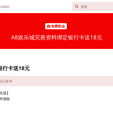
o8686
免费彩金
A8娱乐城完善资料绑定银行卡送18元
银行卡送18元
网论坛发布
充值】
即领取