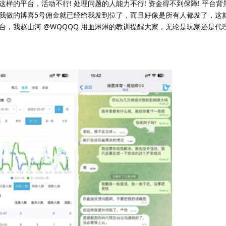
样的平台，活动不行! 处理问题的人能力不行! 资金得不到保障! 平台
我做的博喜5号佣金就已经给我发到位了，而且好像是所有人都发了，这
台，我赵山河 @WQQQQ 用血淋淋的教训提醒大家，无论是玩家还是代