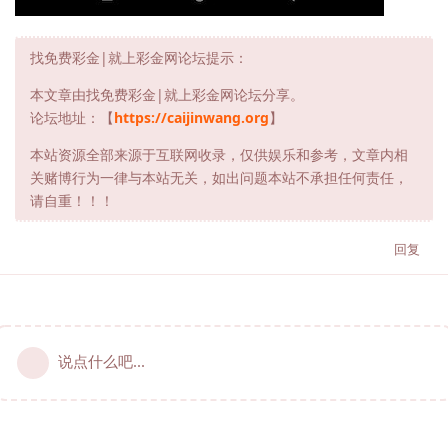
找免费彩金|就上彩金网论坛提示：
本文章由找免费彩金|就上彩金网论坛分享。
论坛地址：【
https://caijinwang.org
】
本站资源全部来源于互联网收录，仅供娱乐和参考，文章内相
关赌博行为一律与本站无关，如出问题本站不承担任何责任，
请自重！！！
回复
说点什么吧...