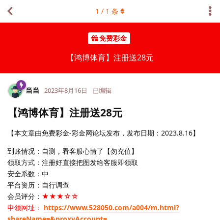
1
/
1
条
免费彩金
【鸿博体育】注册送28元
当当
2023年8月16日
已编辑
【鸿博体育】注册送28元
【本文章由免费彩金-彩金网论坛发布，发布日期：2023.8.16】
到账情况：自测，看客服心情了【勿充值】
领取方式：注册好直接把图发给客服即领取
安全系数：中
平台资历：自行调查
会员评分：
★★★☆☆
申领网址：
https://www.528050.com/a004/m.html?
shareName=&proxyAccount=