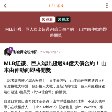
1
/
1
条
体育
棒球
MLB紅襪、巨人端出超過94億天價合約！ 山本由伸動向即
將開獎
彩金网论坛海阳
2023年12月17日
MLB紅襪、巨人端出超過94億天價合約！ 山
本由伸動向即將開獎
〔記者廖志軒／綜合報導〕「日本最強投」山本由伸季後透過入札
制度挑戰大聯盟，掀起搶人大戰，最新消息指出，巨人和紅襪隊都
端出超過3億美元（約94億台幣）的報價。
雖然日前傳出道奇與洋基是簽下山本呼聲最高的球隊，不過其他球
隊仍在積極搶人，《The Athletic》記者鮑登（Jim Bowden）爆