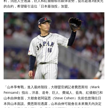
料，消息人士透露，巨人和紅襪都祭出銀彈攻勢，提出超過3億美元
的合約，希望吸引這位「日本最強投」加盟。
「山本爭奪戰」進入最終階段，大聯盟官網記者費恩斯坦（Mark
Feinsand）指出，洋基、道奇、巨人、費城人、藍鳥、紅襪都已和
山本由伸會面，大都會老闆寇恩（Steve Cohen）先前也曾飛往日
本與山本面談。費恩斯坦透露，山本由伸可能會在未來幾天內決定