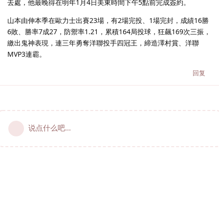
去處，他最晚得在明年1月4日美東時間下午5點前完成簽約。
山本由伸本季在歐力士出賽23場，有2場完投、1場完封，成績16勝
6敗、勝率7成27，防禦率1.21，累積164局投球，狂飆169次三振，
繳出鬼神表現，連三年勇奪洋聯投手四冠王，締造澤村賞、洋聯
MVP3連霸。
回复
说点什么吧...