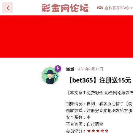
合作联系TG:@se
当当
2023年8月16日
【bet365】注册送15元
【本文章由免费彩金-彩金网论坛发布，发
到账情况：自测，看客服心情了【勿
领取方式：注册好直接把图发给客服
安全系数：中
平台资历：自行调查
会员评分：
★★★☆☆