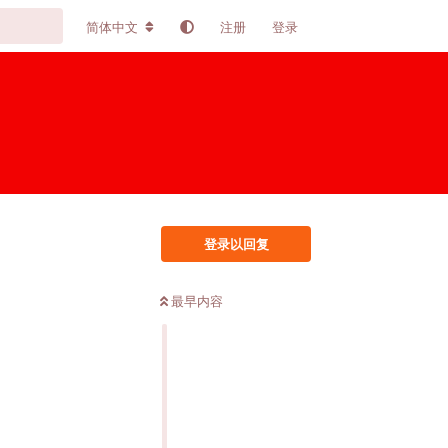
简体中文
注册
登录
登录以回复
最早内容