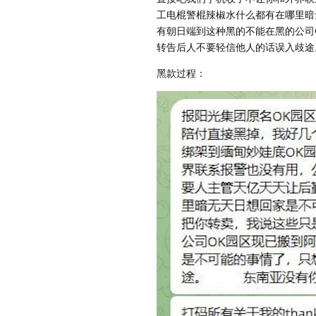
工电棍警棍辣椒水什么都有在哪里暗
有朝日端到这种黑的不能在黑的公司
转告后人不要轻信他人的话误入歧途
黑款过程：