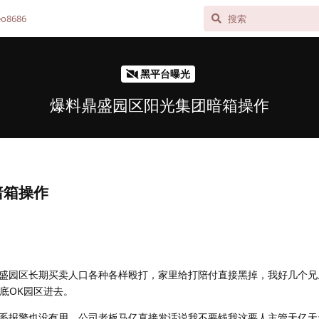
o8686
黑平台曝光
爆料鼎盛园区阳光集团暗箱操作
暗箱操作
盛园区长期买卖人口各种各样殴打，家里给打陪付直接黑掉，我好几个兄
底OK园区进去。
系报警也没有用，公司老板马亿直接发话说我不要钱我这要人主管天亿天