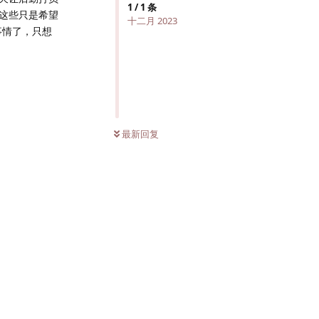
1
/
1
条
这些只是希望
十二月 2023
事情了，只想
最新回复