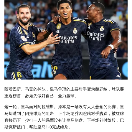
随着巴萨、马竞的掉队，皇马争冠的主要对手变为赫罗纳，球队要
重返榜首，必须先做好自己，全力赢球。
这一轮，皇马面对阿拉维斯。原本是一场没有太大悬念的比赛，皇
马却遭到了阿拉维斯的阻击，下半场纳乔因蹬踏对手脚踝，被红牌
直接罚下，少打一人的局面没有让皇马崩盘。下半场补时阶段，巴
斯克斯破门，帮助皇马1-0完成绝杀。