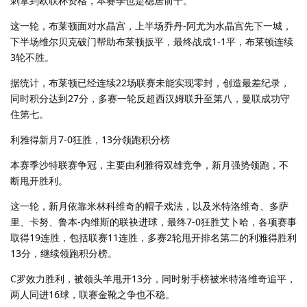
刺拿到欧联杯资格，本赛季也是稳居前十。
这一轮，布莱顿面对水晶宫，上半场乔丹-阿尤为水晶宫先下一城，
下半场维尔贝克破门帮助布莱顿扳平，最终战成1-1平，布莱顿连续
3轮不胜。
据统计，布莱顿已经连续22场联赛未能实现零封，创造最差纪录，
同时积分达到27分，多赛一轮反超西汉姆联升至第八，曼联成功守
住第七。
利雅得新月7-0狂胜，13分领跑积分榜
本赛季沙特联赛争冠，主要由利雅得双雄竞争，新月强势领跑，不
断甩开胜利。
这一轮，新月依靠米林科维奇的帽子戏法，以及米特洛维奇、多萨
里、卡努、鲁本-内维斯的联袂进球，最终7-0狂胜艾卜哈，各项赛事
取得19连胜，包括联赛11连胜，多赛2轮甩开排名第二的利雅得胜利
13分，继续领跑积分榜。
C罗效力胜利，被领头羊甩开13分，同时射手榜被米特洛维奇追平，
两人同进16球，联赛金靴之争也不稳。