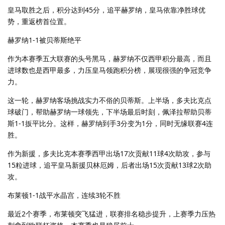
皇马取胜之后，积分达到45分，追平赫罗纳，皇马依靠净胜球优
势，重返榜首位置。
赫罗纳1-1被贝蒂斯绝平
作为本赛季五大联赛的头号黑马，赫罗纳不仅西甲积分最高，而且
进球数也是西甲最多，力压皇马领跑积分榜，展现很强的争冠竞争
力。
这一轮，赫罗纳客场挑战实力不俗的贝蒂斯。上半场，多夫比克点
球破门，帮助赫罗纳一球领先，下半场最后时刻，佩泽拉帮助贝蒂
斯1-1扳平比分。这样，赫罗纳到手3分变为1分，同时无缘联赛4连
胜。
作为新援，多夫比克本赛季西甲出场17次贡献11球4次助攻，参与
15粒进球，追平皇马新援贝林厄姆，后者出场15次贡献13球2次助
攻。
布莱顿1-1战平水晶宫，连续3轮不胜
最近2个赛季，布莱顿突飞猛进，联赛排名稳步提升，上赛季力压热