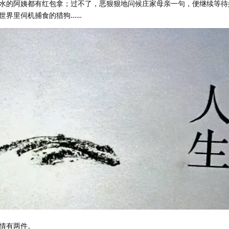
水的阿姨都有红包拿；过不了，恶狠狠地问候庄家母亲一句，便继续等待
世界里伺机捕食的猎狗……
情有两件。