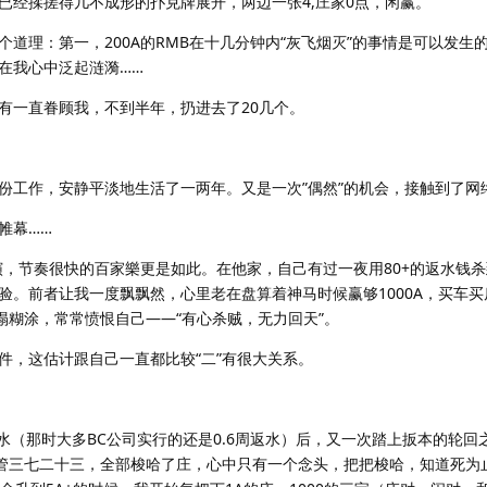
已经揉搓得几不成形的扑克牌展开，两边一张4,庄家0点，闲赢。
理：第一，200A的RMB在十几分钟内“灰飞烟灭”的事情是可以发生的
在我心中泛起涟漪……
一直眷顾我，不到半年，扔进去了20几个。
工作，安静平淡地生活了一两年。又是一次”偶然”的机会，接触到了网
帷幕……
节奏很快的百家樂更是如此。在他家，自己有过一夜用80+的返水钱杀到
验。前者让我一度飘飘然，心里老在盘算着神马时候赢够1000A，买车买
塌糊涂，常常愤恨自己——“有心杀贼，无力回天”。
，这估计跟自己一直都比较“二”有很大关系。
水（那时大多BC公司实行的还是0.6周返水）后，又一次踏上扳本的轮回
不管三七二十三，全部梭哈了庄，心中只有一个念头，把把梭哈，知道死为