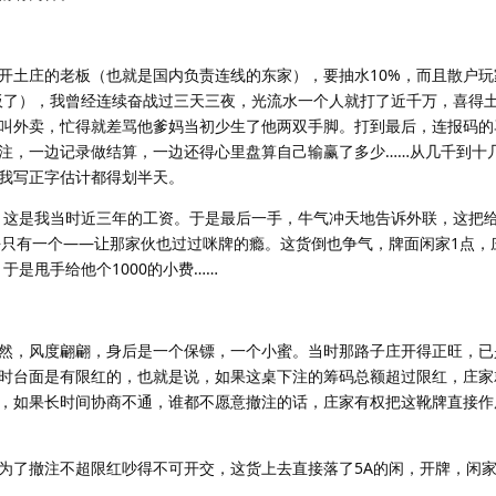
土庄的老板（也就是国内负责连线的东家），要抽水10%，而且散户玩
板了），我曾经连续奋战过三天三夜，光流水一个人就打了近千万，喜得
叫外卖，忙得就差骂他爹妈当初少生了他两双手脚。打到最后，连报码的
注，一边记录做结算，一边还得心里盘算自己输赢了多少……从几千到十
我写正字估计都得划半天。
这是我当时近三年的工资。于是最后一手，牛气冲天地告诉外联，这把给
乎只有一个——让那家伙也过过咪牌的瘾。这货倒也争气，牌面闲家1点，
，于是甩手给他个1000的小费……
，风度翩翩，身后是一个保镖，一个小蜜。当时那路子庄开得正旺，已是
时台面是有限红的，也就是说，如果这桌下注的筹码总额超过限红，庄家
，如果长时间协商不通，谁都不愿意撤注的话，庄家有权把这靴牌直接作
了撤注不超限红吵得不可开交，这货上去直接落了5A的闲，开牌，闲家