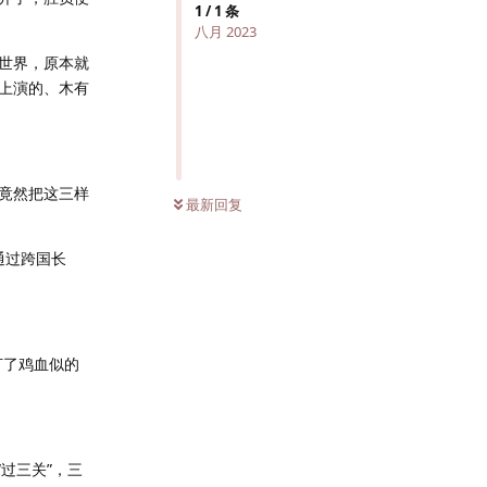
1
/
1
条
八月 2023
世界，原本就
上演的、木有
竟然把这三样
最新回复
通过跨国长
打了鸡血似的
过三关”，三