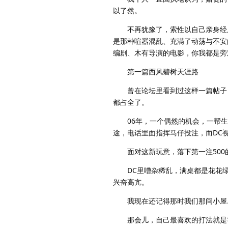
以了然。
不再犹豫了，索性以自己亲身经历
是那种喧嚣混乱、充满了动荡与不安
编剧、木有导演的电影，你我都是旁
第一篇西风碧树天涯路
曾在论坛里看到过这样一篇帖子，
都占全了。
06年，一个偶然的机会，一帮生
途，电话里面指挥马仔投注，而DC
面对这新玩意，落下第一注500
DC里嘈杂稀乱，满桌都是花花绿
兴奋高亢。
我现在还记得那时我们那间小屋里
那会儿，自己最喜欢的打法就是等路