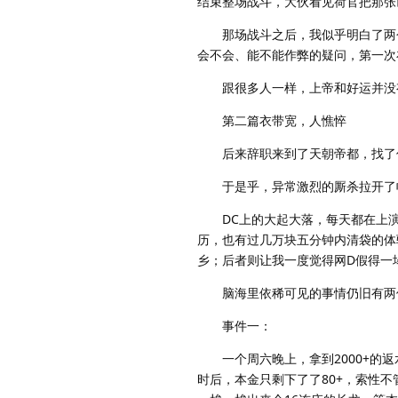
结束整场战斗，大伙看见荷官把那张
那场战斗之后，我似乎明白了两个道
会不会、能不能作弊的疑问，第一次
跟很多人一样，上帝和好运并没有
第二篇衣带宽，人憔悴
后来辞职来到了天朝帝都，找了份
于是乎，异常激烈的厮杀拉开了
DC上的大起大落，每天都在上演，
历，也有过几万块五分钟内清袋的体
乡；后者则让我一度觉得网D假得一
脑海里依稀可见的事情仍旧有两件
事件一：
一个周六晚上，拿到2000+的返
时后，本金只剩下了了80+，索性