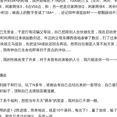
升到5A+的时候，我开始每把下1A的庄，1000的三宝（庄对、闲对、和
，闲家两张3，6点VS6点，和；另一把是庄家两张Q，闲家两张K，闲补
小时后，账面上的数字变成了18A+，，还记得申请提款时——那颗躁动不
无资金，于是打电话骗父母说，自己想跟别人合伙做生意，现在启动资
段时间周转过来就如数归还。年迈的父母东挪西借地凑够了数目，打了过
A块就立马提款，先把这5A借款还回去再说。然而往往都是人算不如天算，
，我有种自己生命也即将归于原点的冲动……
我的性格改变了许多，对于未曾有此体验的人士，我只能送你一句——
珊处
路子和打法。玩了N多年，谁都会有自己总结出来的一套理论，自己最
好贴子，强制自己去摆脱盲赌滥赌。
若干福利，想想当年天天“裸杀”的英姿，我对自己不屑一顾。
是1-2胜进揽，简单地说，就是10个基码，每次下1，赢了加倍，输
动，那也只是过往烟云，不值一提。