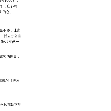
各1000），
牌J，庄补牌
安的心。
金不够，让家
来；我去办公室
5A块竟然一
赌客的世界，
落魄的那段岁
了永远都是下注