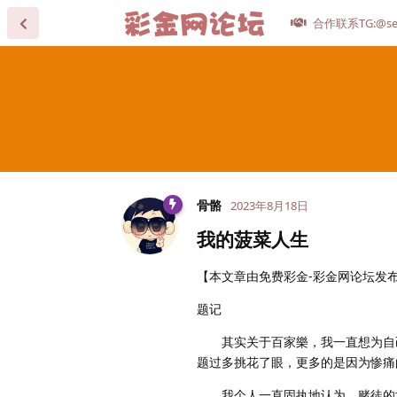
合作联系TG:@se
骨骼
2023年8月18日
我的菠菜人生
【本文章由免费彩金-彩金网论坛发布，发
题记
其实关于百家樂，我一直想为自己
题过多挑花了眼，更多的是因为惨痛
我个人一直固执地认为，赌徒的世