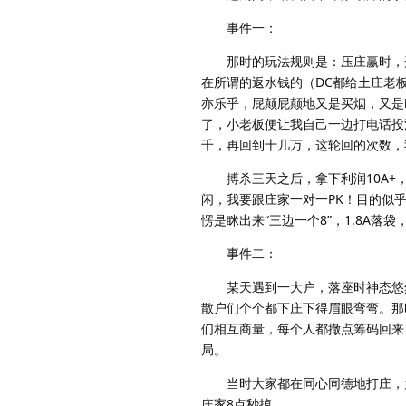
事件一：
那时的玩法规则是：压庄赢时，开
在所谓的返水钱的（DC都给土庄老
亦乐乎，屁颠屁颠地又是买烟，又是
了，小老板便让我自己一边打电话投
千，再回到十几万，这轮回的次数，
搏杀三天之后，拿下利润10A+，
闲，我要跟庄家一对一PK！目的似
愣是眯出来“三边一个8”，1.8A落袋
事件二：
某天遇到一大户，落座时神态悠然
散户们个个都下庄下得眉眼弯弯。那
们相互商量，每个人都撤点筹码回来
局。
当时大家都在同心同德地打庄，为
庄家8点秒掉。