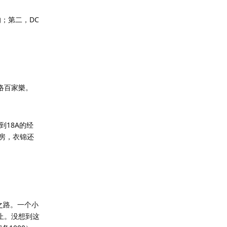
；第二，DC
络百家樂。
18A的经
房，衣锦还
之路。一个小
止。没想到这