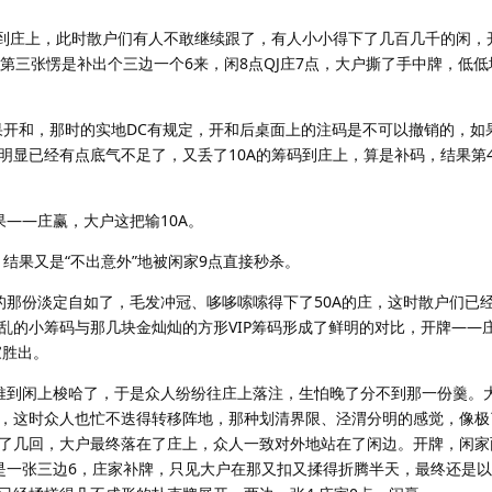
到庄上，此时散户们有人不敢继续跟了，有人小小得下了几百几千的闲，
第三张愣是补出个三边一个6来，闲8点QJ庄7点，大户撕了手中牌，低
开和，那时的实地DC有规定，开和后桌面上的注码是不可以撤销的，如
明显已经有点底气不足了，又丢了10A的筹码到庄上，算是补码，结果第
——庄赢，大户这把输10A。
结果又是“不出意外”地被闲家9点直接秒杀。
份淡定自如了，毛发冲冠、哆哆嗦嗦得下了50A的庄，这时散户们已
乱的小筹码与那几块金灿灿的方形VIP筹码形成了鲜明的对比，开牌——庄
家胜出。
到闲上梭哈了，于是众人纷纷往庄上落注，生怕晚了分不到那一份羹。
，这时众人也忙不迭得转移阵地，那种划清界限、泾渭分明的感觉，像极
了几回，大户最终落在了庄上，众人一致对外地站在了闲边。开牌，闲家
一张三边6，庄家补牌，只见大户在那又扣又揉得折腾半天，最终还是以一句