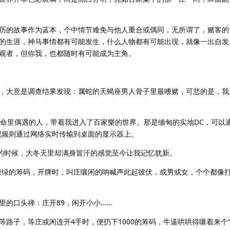
的故事作为蓝本，个中情节难免与他人重合或偶同，无所谓了，赌客的
的生涯，神马事情都有可能发生，什么人物都有可能出现，就像一出自发
观者，但你我，也都随时有可能成为主角。
大意是调查结果发现：属蛇的天蝎座男人骨子里最嗜赌，可悲的是，我
命里偶遇的人，带着我进入了百家樂的世界。那是缅甸的实地DC，可以
视频则通过网络实时传输到桌面的显示器上。
的时候，大冬天里却满身冒汗的感觉至今让我记忆犹新。
绿的筹码，开牌时，叫庄嚷闲的呐喊声此起彼伏，或男或女，个个都像
的口头禅：庄开89，闲开小小……
子，等庄或闲连开4手时，便扔下1000的筹码，牛逼哄哄得嚷着来个“