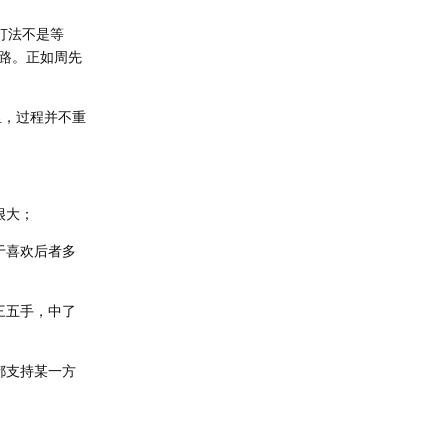
打法不是等
路。正如周先
，过程并不重
很大；
于喜欢后者多
三五手，中了
都支持某一方