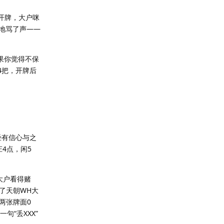
开牌，大户咪
低地骂了声——
果你觉得不保
4把，开牌后
经有信心与之
4点，闲5
大户看得赌
了天朝WH大
两张牌面0
“丢XXX”