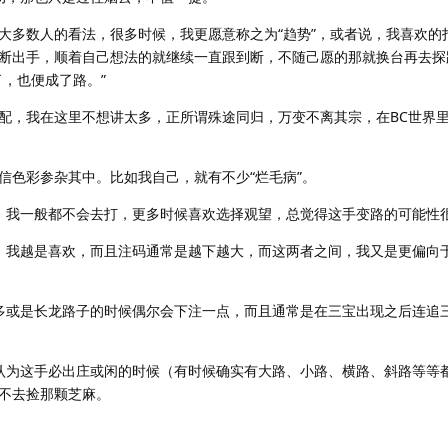
多数人的看法，很多时候，我更愿意称之为“趋势”，或者说，我喜欢的
断出手，顺着自己想法的就继续一直跟到断，不随己愿的那就换台再去探
，也便成了路。”
，我在这里不想讲太多，正所谓殊途同归，万变不离其宗，在BC世界里
色彩参杂其中。比如我自己，就有不少“烂毛病”。
我一般都不会去打，更多时候喜欢选择观望，总觉得这手变路的可能性
我越是喜欢，而且注码通常是越下越大，而这两者之间，我又是更偏向
或是长龙路子的时候偶尔会下注一点，而且通常是在三宝出现之后连追
为这手必出庄或闲的时候（有时候确实有大路、小路、横路、斜路等等
不去捡那颗芝麻。