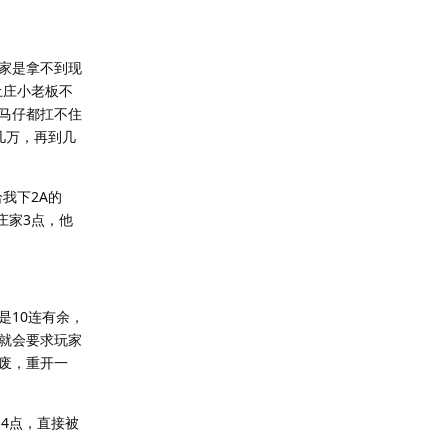
家是拿不到现
土庄小老板不
马仔都扛不住
几万，再到几
我下2A的
庄家3点，他
10连有余，
就会要求玩家
废，重开一
4点，直接被