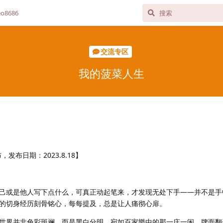
o8686
交流专区
我的菠菜人生
布日期：2023.8.18】
或是他人写下点什么，可真正动起笔来，才发现无处下手——并不是手
的切身经历刻骨铭心，每每提及，总是让人痛彻心扉。
界并非色彩斑斓，而是黑白分明，宛如百家樂中的那一庄一闲，牌面翻