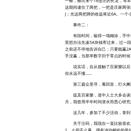
一梭，梭出来个16连庄的长龙，等本金
这期间逮住了两把，一把是庄家两张8
J；光这两把牌的收益将近6A。一个
事件二：
有段时间，输得一塌糊涂，手中已
里想办法先凑5A块钱寄过来，过一
之前还不停地告诉自己：只要能赢2
手没赢，当那串数字归于零点的时候
说实话，自从接触了百家樂以后，
你永远不懂……
第三篇众里寻，蓦回首，灯火阑
提及百家樂，道中人士大多会谈到
月，我曾用半年时间潜水而悉心研究
这几年，参加了不少活动，拿到了
关于注码，我现在一直比较喜欢用的
1，止损不止赢。偶有冲动梭哈的举