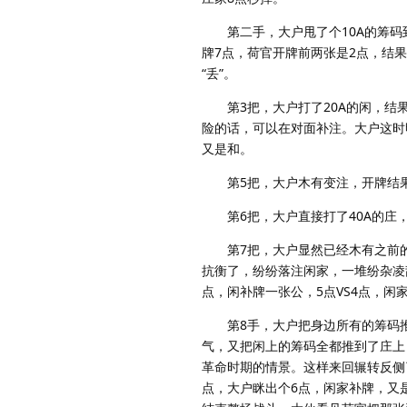
第二手，大户甩了个10A的筹码
牌7点，荷官开牌前两张是2点，结果
“丢”。
第3把，大户打了20A的闲，结果
险的话，可以在对面补注。大户这时
又是和。
第5把，大户木有变注，开牌结果
第6把，大户直接打了40A的庄，
第7把，大户显然已经木有之前的那
抗衡了，纷纷落注闲家，一堆纷杂凌
点，闲补牌一张公，5点VS4点，闲
第8手，大户把身边所有的筹码推
气，又把闲上的筹码全都推到了庄上
革命时期的情景。这样来回辗转反侧
点，大户眯出个6点，闲家补牌，又是