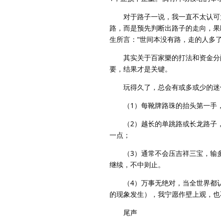
对于路子一说，我一直不太认可大
路，而是预先判断出路子的走向，果
生所言：“世间本没有路，走的人多了
其实关于百家樂的打法和资金分配
要，结果才是关键。
玩得久了，总会有或多或少的迷信
（1）每靴牌路珠的抬头第一手，
（2）越长的单跳路或长龙路子，
一点；
（3）通常不会压吉祥三宝，输多
继续，不中则止。
（4）万事无绝对，当全世界都认
的现象发生），我宁愿作壁上观，也
尾声