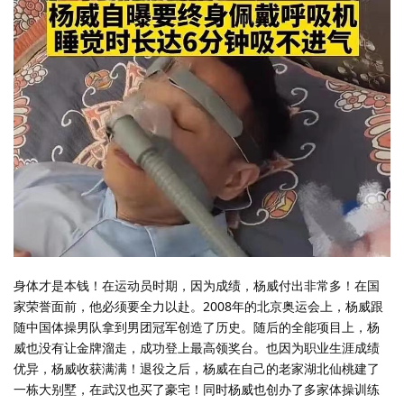
身体才是本钱！在运动员时期，因为成绩，杨威付出非常多！在国
家荣誉面前，他必须要全力以赴。2008年的北京奥运会上，杨威跟
随中国体操男队拿到男团冠军创造了历史。随后的全能项目上，杨
威也没有让金牌溜走，成功登上最高领奖台。也因为职业生涯成绩
优异，杨威收获满满！退役之后，杨威在自己的老家湖北仙桃建了
一栋大别墅，在武汉也买了豪宅！同时杨威也创办了多家体操训练