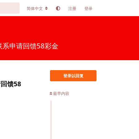
简体中文
注册
登录
系申请回馈58彩金
登录以回复
回馈58
最早内容