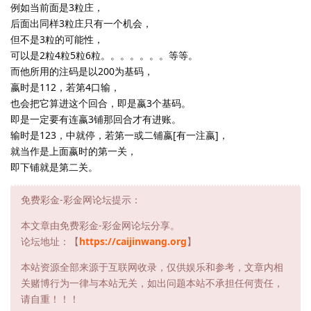
例如当前面是3粒庄，
后面出同样3粒庄只有一个机会，
但不是3粒的可能性，
可以是2粒4粒5粒6粒。。。。。。。等等。
而他所用的注码是以200为基码，
嬴时是112，若第4口输，
也会把它算进这个回合，即是嬴3个基码。
即是一定要有连嬴3铺那回合才有进账。
输时是123，中就停，若第一或二铺嬴[有一注嬴]，
就当作是上面嬴时的第一关，
即下铺就是第二关。
免费彩金-彩金网论坛提示：
本文章由免费彩金-彩金网论坛分享。
论坛地址：【
https://caijinwang.org
】
本站资源全部来源于互联网收录，仅供娱乐和参考，文章内相
关赌博行为一律与本站无关，如出问题本站不承担任何责任，
请自重！！！