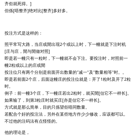
齐佢就死得。]
但係[唔整齐]绝对比[整齐]多好多。
投注方式是这样的：
照平常写大路，当庄或閒出现2个或以上时，下一幢就是下注时机
[庄与庄，閒与閒做对照]
即是若一幢只有一粒时，下一幢就不会下注。要投注时，对照前一
幢2粒或以上的庄或閒
投注位只有两个分别是前面开出数量的"减一"及"数量相等"时。。
即是若前面2个庄，后面这幢庄的投注位就是：开了1粒时及开了2粒
时。
例子：前一幢3个庄，下一幢庄若出2粒时，就买閒[估它不一样长]。
如果输了，到第3粒庄时就买庄[亦是估它不一样长]。
方式就是那么简单，目的只係望佢唔同数量。
若配合个好的投注法，另外在某些地方作少少修改，应该都可以。
不过他的注码法有点怪怪的。
他的理论是，