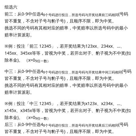
组选六
前三：从0-9中任选4
(号码
8个号码进行投注，所选号码与开奖结果前三码相同
皆不重复，不含对子号与豹子号)，且顺序不限，即为中奖。
挑选不同的号码有其相对应的赔率，中奖赔率以所选号码中的最小
赔率计算派彩。
※例：投注「前三 12345」，若开奖结果为123xx、234xx、…、
145xx、345xx等等，皆视为中奖，若开出对子、豹子视为不中奖(扣
除本金)。 （x=0
9任一数）
中三：从0-9中任选4
(号码
8个号码进行投注，所选号码与开奖结果中间三码相同
皆不重复，不含对子号与豹子号)，且顺序不限，即为中奖。
挑选不同的号码有其相对应的赔率，中奖赔率以所选号码中的最小
赔率计算派彩。
※例：投注「中三 12345」，若开奖结果为x123x、x234x、…、
x145x、x345x等等，皆视为中奖，若开出对子、豹子视为不中奖(扣
除本金)。 （x=0
9任一数）
后三：从0-9中任选4
(号码
8个号码进行投注，所选号码与开奖结果后三码相同
皆不重复，不含对子号与豹子号)，且顺序不限，即为中奖。