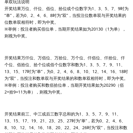
单双玩法说明
开奖结果万位、仟位、佰位、拾位或个位数字为1、3、5、7、9时为
“单”，若为0、2、4、6、8时为“双”，当投注位数单双与开奖结果的
位数单双相符时，即为中奖。
※举例：投注者购买佰位单，当期开奖结果如为20130（1为单），
则视为中奖。
开奖结果万仟位、万佰位、万拾位、万个位、仟佰位、仟拾位、仟
个位、佰拾位、拾个位或佰个位数字和数为1、3、5、7、9、11、
13、15、17时为“单”，为0、2、4、6、8、10、12、14、16、18时
为“双”，当投注和数单双与开奖结果的和数单双相符时，即为中奖。
※举例：投注者购买和数佰拾位单，当期开奖结果如为20290（佰
2+拾9=11为单），则视为中奖。
开奖结果前三、中三或后三数字总和的为1、3、5、7、9、11、
13、15、17、19、21、23、25、27时为“单”，若为0、2、4、6、
8、10、12、14、16、18、20、22、24、26时为“双”，当投注和数