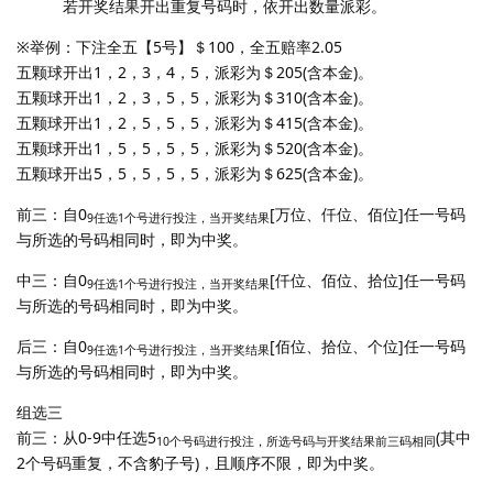
若开奖结果开出重复号码时，依开出数量派彩。
※举例：下注全五【5号】＄100，全五赔率2.05
五颗球开出1，2，3，4，5，派彩为＄205(含本金)。
五颗球开出1，2，3，5，5，派彩为＄310(含本金)。
五颗球开出1，2，5，5，5，派彩为＄415(含本金)。
五颗球开出1，5，5，5，5，派彩为＄520(含本金)。
五颗球开出5，5，5，5，5，派彩为＄625(含本金)。
前三：自0
[万位、仟位、佰位]任一号码
9任选1个号进行投注，当开奖结果
与所选的号码相同时，即为中奖。
中三：自0
[仟位、佰位、拾位]任一号码
9任选1个号进行投注，当开奖结果
与所选的号码相同时，即为中奖。
后三：自0
[佰位、拾位、个位]任一号码
9任选1个号进行投注，当开奖结果
与所选的号码相同时，即为中奖。
组选三
前三：从0-9中任选5
(其中
10个号码进行投注，所选号码与开奖结果前三码相同
2个号码重复，不含豹子号)，且顺序不限，即为中奖。