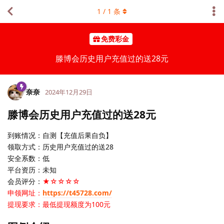
1
/
1
条
免费彩金
滕博会历史用户充值过的送28元
奈奈
2024年12月29日
滕博会历史用户充值过的送28元
到账情况：自测【充值后果自负】
领取方式：历史用户充值过的送28
安全系数：低
平台资历：未知
会员评分：
★☆☆☆☆
申领网址：
https://t45728.com/
提现要求：最低提现额度为100元