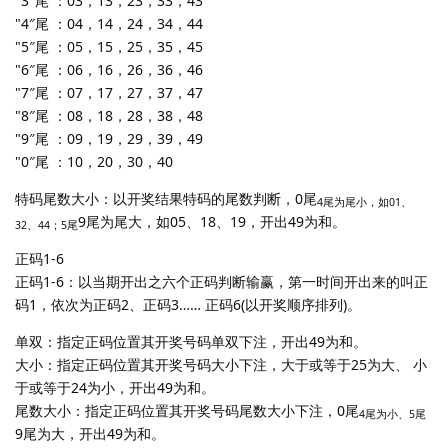
"3″尾 ：03，13，23，33，43
"4″尾 ：04，14，24，34，44
"5″尾 ：05，15，25，35，45
"6″尾 ：06，16，26，36，46
"7″尾 ：07，17，27，37，47
"8″尾 ：08，18，28，38，48
"9″尾 ：09，19，29，39，49
"0″尾 ：10，20，30，40
特码尾数大小：以开奖结果特码的尾数判断，0尾
4尾为尾小，如01、
9尾为尾大，如05、18、19，开出49为和。
32、44；5尾
正码1-6
正码1-6：以当期开出之六个正码判断输赢，第一时间开出来的叫正
码1，依次为正码2、正码3…… 正码6(以开奖顺序排列)。
单双：指定正码位置其开奖号码单双下注，开出49为和。
大小：指定正码位置其开奖号码大小下注，大于或等于25为大、 小
于或等于24为小，开出49为和。
尾数大小：指定正码位置其开奖号码尾数大小下注，0尾
4尾为小、5尾
9尾为大，开出49为和。