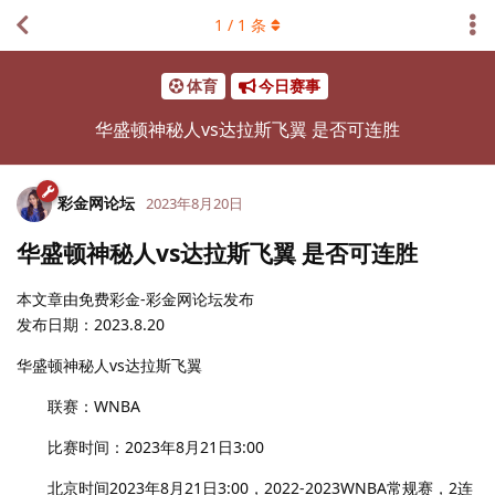
1
/
1
条
体育
今日赛事
华盛顿神秘人vs达拉斯飞翼 是否可连胜
彩金网论坛
2023年8月20日
华盛顿神秘人vs达拉斯飞翼 是否可连胜
本文章由免费彩金-彩金网论坛发布
发布日期：2023.8.20
华盛顿神秘人vs达拉斯飞翼
联赛：WNBA
比赛时间：2023年8月21日3:00
北京时间2023年8月21日3:00，2022-2023WNBA常规赛，2连