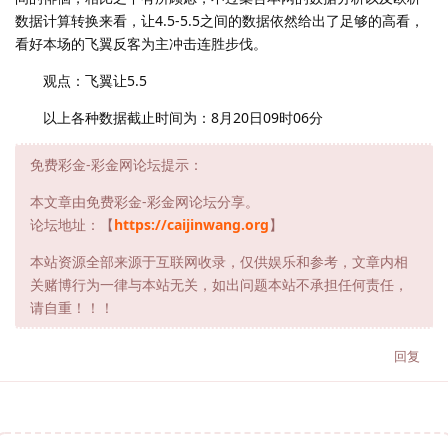
数据计算转换来看，让4.5-5.5之间的数据依然给出了足够的高看，
看好本场的飞翼反客为主冲击连胜步伐。
观点：飞翼让5.5
以上各种数据截止时间为：8月20日09时06分
免费彩金-彩金网论坛提示：
本文章由免费彩金-彩金网论坛分享。
论坛地址：【
https://caijinwang.org
】
本站资源全部来源于互联网收录，仅供娱乐和参考，文章内相
关赌博行为一律与本站无关，如出问题本站不承担任何责任，
请自重！！！
回复