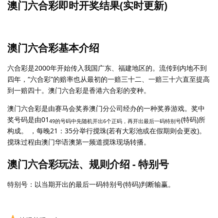
澳门六合彩即时开奖结果(实时更新)
澳门六合彩基本介绍
六合彩是2000年开始传入我国广东、福建地区的。流传到内地不到
四年，“六合彩”的赔率也从最初的一赔三十二、一赔三十六直至提高
到一赔四十。澳门六合彩是香港六合彩的变种。
澳门六合彩是由赛马会奖券澳门分公司经办的一种奖券游戏。奖中
奖号码是由01
(特码)所
49的号码中先随机开出6个正码，再开出最后一码特别号
构成。 ，每晚21：35分举行搅珠(若有大彩池或在假期则会更改)。
搅珠过程由澳门华语澳第一频道搅珠现场转播。
澳门六合彩玩法、规则介绍 - 特别号
特别号：以当期开出的最后一码特别号(特码)判断输赢。