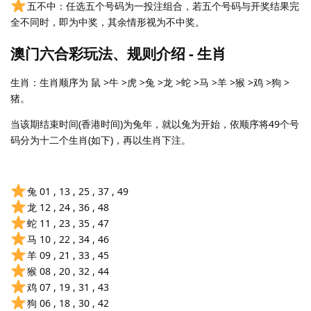
五不中：任选五个号码为一投注组合，若五个号码与开奖结果完
全不同时，即为中奖，其余情形视为不中奖。
澳门六合彩玩法、规则介绍 - 生肖
生肖：生肖顺序为 鼠 >牛 >虎 >兔 >龙 >蛇 >马 >羊 >猴 >鸡 >狗 >
猪。
当该期结束时间(香港时间)为兔年，就以兔为开始，依顺序将49个号
码分为十二个生肖(如下)，再以生肖下注。
兔 01 , 13 , 25 , 37 , 49
龙 12 , 24 , 36 , 48
蛇 11 , 23 , 35 , 47
马 10 , 22 , 34 , 46
羊 09 , 21 , 33 , 45
猴 08 , 20 , 32 , 44
鸡 07 , 19 , 31 , 43
狗 06 , 18 , 30 , 42