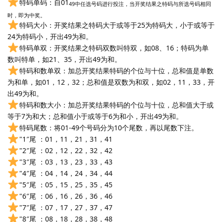
特码单码：自01
49中任选号码进行投注，当开奖结果之特码与所选号码相同
时，即为中奖。
特码大小：开奖结果之特码大于或等于25为特码大，小于或等于
24为特码小，开出49为和。
特码单双：开奖结果之特码双数叫特双，如08、16；特码为单
数叫特单，如21、35，开出49为和。
特码和数单双：加总开奖结果特码的个位与十位，总和值是单数
为和单，如01，12，32；总和值是双数为和双，如02，11，33，开
出49为和。
特码和数大小：加总开奖结果特码的个位与十位，总和值大于或
等于7为和大；总和值小于或等于6为和小，开出49为和。
特码尾数：将01-49个号码分为10个尾数，再以尾数下注。
"1″尾 ：01，11，21，31，41
"2″尾 ：02，12，22，32，42
"3″尾 ：03，13，23，33，43
"4″尾 ：04，14，24，34，44
"5″尾 ：05，15，25，35，45
"6″尾 ：06，16，26，36，46
"7″尾 ：07，17，27，37，47
"8″尾 ：08，18，28，38，48