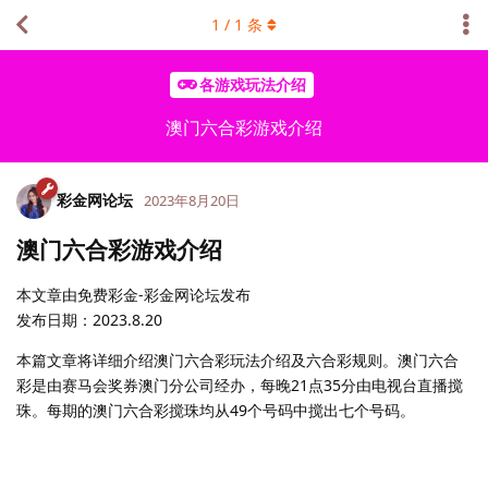
1
/
1
条
各游戏玩法介绍
澳门六合彩游戏介绍
彩金网论坛
2023年8月20日
澳门六合彩游戏介绍
本文章由免费彩金-彩金网论坛发布
发布日期：2023.8.20
本篇文章将详细介绍澳门六合彩玩法介绍及六合彩规则。澳门六合
彩是由赛马会奖券澳门分公司经办，每晚21点35分由电视台直播搅
珠。每期的澳门六合彩搅珠均从49个号码中搅出七个号码。