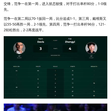
交锋，范争一在第一局，进入状态较慢，对手打出单杆80分，1-0领
先。
范争一在第二局以70-1扳回一局，比分追成1-1。第三局，戴维斯又
以55-50再胜一局，2-1领先。第四局，范争一打出单杆96分，121-
2轻松胜出，2-2再度战平。