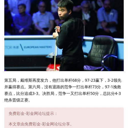
第五局，戴维斯再度发力，他打出单杆68分，97-23赢下，3-2领先
并赢得赛点。第六局，没有退路的范争一打出单杆73分，97-1挽救
赛点，比分追成3-3。决胜局，范争一又打出单杆50分，总比分4-3
绝杀晋级正赛。
免费彩金-彩金网论坛提示：
本文章由免费彩金-彩金网论坛分享。