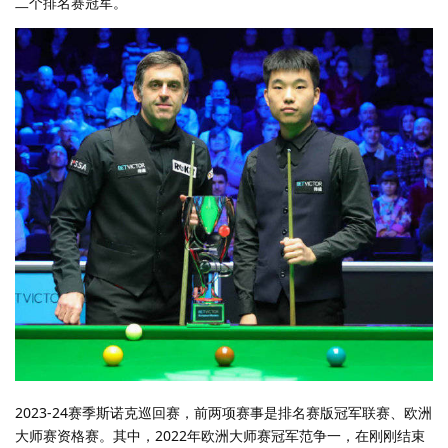
二个排名赛冠军。
2023-24赛季斯诺克巡回赛，前两项赛事是排名赛版冠军联赛、欧洲
大师赛资格赛。其中，2022年欧洲大师赛冠军范争一，在刚刚结束