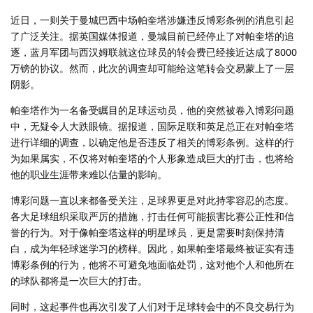
近日，一则关于曼城巴西中场帕奎塔涉嫌违反博彩条例的消息引起
了广泛关注。据英国媒体报道，曼城目前已经停止了对帕奎塔的追
逐，蓝月军团与西汉姆联就这位球员的转会费已经接近达成了8000
万镑的协议。然而，此次的调查却可能给这笔转会交易蒙上了一层
阴影。
帕奎塔作为一名备受瞩目的足球运动员，他的突然被卷入博彩问题
中，无疑令人大跌眼镜。据报道，国际足联和英足总正在对帕奎塔
进行详细的调查，以确定他是否违反了相关的博彩条例。这样的行
为如果属实，不仅将对帕奎塔的个人形象造成巨大的打击，也将给
他的职业生涯带来难以估量的影响。
博彩问题一直以来都备受关注，足球界更是对此持零容忍的态度。
各大足球组织采取严厉的措施，打击任何可能损害比赛公正性和信
誉的行为。对于像帕奎塔这样的明星球员，更是需要时刻保持清
白，成为年轻球迷学习的榜样。因此，如果帕奎塔最终被证实有违
博彩条例的行为，他将不可避免地面临处罚，这对他个人和他所在
的球队都将是一次巨大的打击。
同时，这起事件也再次引发了人们对于足球转会中的不良交易行为