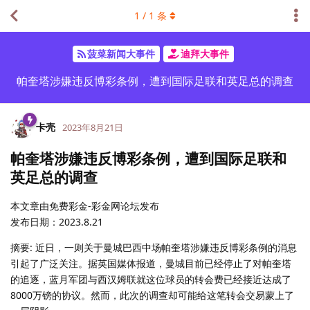
1
/
1
条
菠菜新闻大事件
迪拜大事件
帕奎塔涉嫌违反博彩条例，遭到国际足联和英足总的调查
卡壳
2023年8月21日
帕奎塔涉嫌违反博彩条例，遭到国际足联和
英足总的调查
本文章由免费彩金-彩金网论坛发布
发布日期：2023.8.21
摘要: 近日，一则关于曼城巴西中场帕奎塔涉嫌违反博彩条例的消息
引起了广泛关注。据英国媒体报道，曼城目前已经停止了对帕奎塔
的追逐，蓝月军团与西汉姆联就这位球员的转会费已经接近达成了
8000万镑的协议。然而，此次的调查却可能给这笔转会交易蒙上了