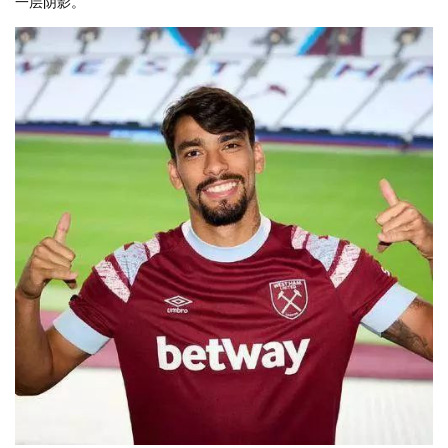
一层阴影。