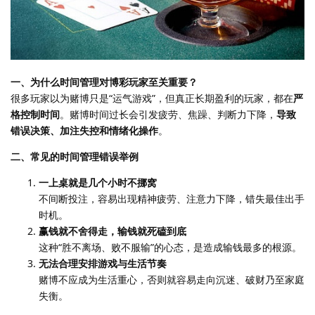
一、为什么时间管理对博彩玩家至关重要？
很多玩家以为赌博只是“运气游戏”，但真正长期盈利的玩家，都在
严
格控制时间
。赌博时间过长会引发疲劳、焦躁、判断力下降，
导致
错误决策、加注失控和情绪化操作
。
二、常见的时间管理错误举例
一上桌就是几个小时不挪窝
不间断投注，容易出现精神疲劳、注意力下降，错失最佳出手
时机。
赢钱就不舍得走，输钱就死磕到底
这种“胜不离场、败不服输”的心态，是造成输钱最多的根源。
无法合理安排游戏与生活节奏
赌博不应成为生活重心，否则就容易走向沉迷、破财乃至家庭
失衡。