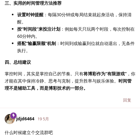
三、实用的时间管理方法推荐
设置时钟提醒
：每隔30分钟或每局结束就起身活动，保持清
醒。
按“时间段”来投注计划
：例如每天只玩两个时段，每次控制在
60分钟内。
搭配“输赢限额”机制
：时间到或输赢到位就自动退出，无条件
执行。
四、总结建议
掌控时间，其实是掌控自己的节奏。只有
将博彩作为“有限游戏”
，你
才能在其中保持冷静、思考与克制，提升胜率与娱乐体验。
时间管
理不是辅助工具，而是博彩技术的一部分。
回复
jdjd6464
19 5月
什么时候建立个交流群吧