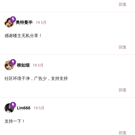
回复
奥特曼毕
19 5月
感谢楼主无私分享！
回复
柳如烟
19 5月
社区环境干净，广告少，支持支持
回复
Lin666
19 5月
支持一下！
回复