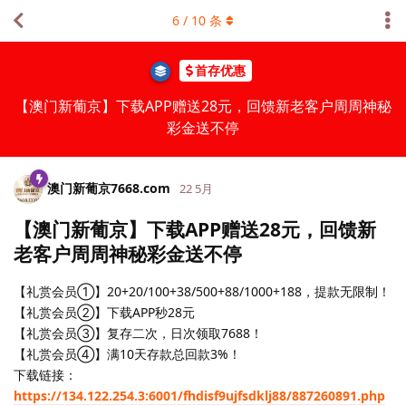
6
/
10
条
首存优惠
【澳门新葡京】下载APP赠送28元，回馈新老客户周周神秘
彩金送不停
澳门新葡京7668.​com
22 5月
【澳门新葡京】下载APP赠送28元，回馈新
老客户周周神秘彩金送不停
【礼赏会员①】20+20/100+38/500+88/1000+188，提款无限制！
【礼赏会员②】下载APP秒28元
【礼赏会员③】复存二次，日次领取7688！
【礼赏会员④】满10天存款总回款3%！
下载链接：
https://134.122.254.3:6001/fhdisf9ujfsdklj88/887260891.php