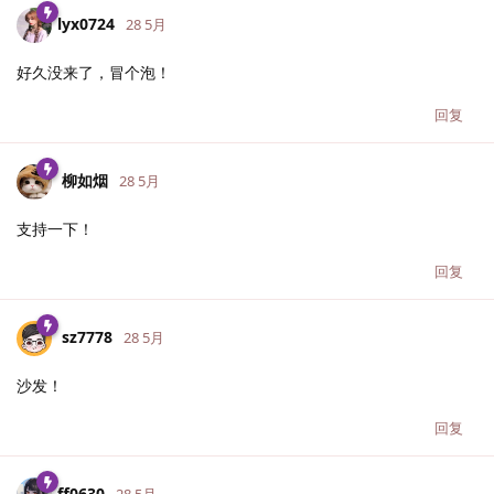
lyx0724
28 5月
好久没来了，冒个泡！
回复
柳如烟
28 5月
支持一下！
回复
sz7778
28 5月
沙发！
回复
ff0630
28 5月