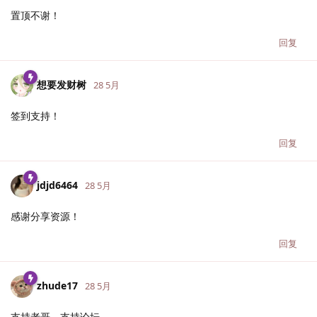
置顶不谢！
回复
想要发财树
28 5月
签到支持！
回复
jdjd6464
28 5月
感谢分享资源！
回复
zhude17
28 5月
支持老哥，支持论坛