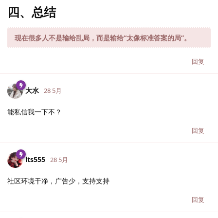
四、总结
现在很多人不是输给乱局，而是输给“太像标准答案的局”。
回复
大水
28 5月
能私信我一下不？
回复
lts555
28 5月
社区环境干净，广告少，支持支持
回复