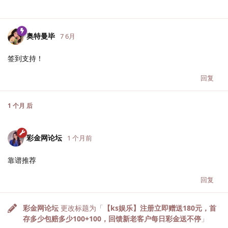
奥特曼毕
7 6月
签到支持！
回复
1 个月
后
彩金网论坛
1 个月前
靠谱推荐
回复
彩金网论坛
更改标题为「
【ks娱乐】注册立即赠送180元，首
存多少包赔多少100+100，回馈新老客户每日彩金送不停
」