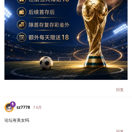
回复
sz7778
7 6月
论坛有美女吗
回复