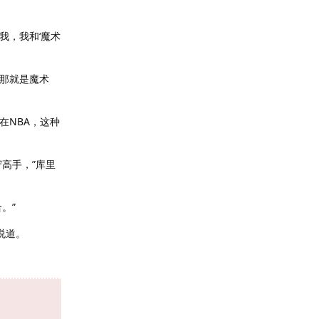
。
我，我和‘魔术
，那就是魔术
在NBA，这种
高手，”库里
。”
说道。