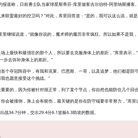
的报道称，日前勇士队当家球星斯蒂芬-库里做客吉尔伯特-阿里纳斯播客
以来联盟最好的控卫吗？”对此，库里回答道：“是的，我可以这么说，就是
”库里继续说道，“就像你说的，魔术师的履历非常疯狂。所以如果不是我
是场上最快和最强壮的那个人，所以要去克服身体上的差距，”库里表示，“
一步去弥补身体上的差距。”
们首个夺冠阵容中，有我和克莱、巴恩斯、一哥，以及追梦，他们都是防守
而我也愿意接受这个挑战。”
最重要的，因为你被针对很正常，到了某个节点，你自然也能防住几个回合
，你会被撞倒，身上会有瘀伤，最关键的是你在防守端要非常努力，”库里
34.7分钟，交出29.4分6.1篮板6.3助攻的数据。