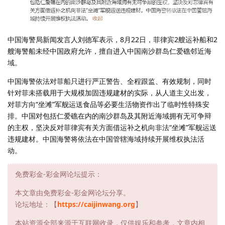
中国海警局新闻发言人刘德军表示，8月22日，菲律宾2艘运补船和2
艘海警船未经中国政府允许，擅自进入中国南沙群岛仁爱礁邻近海
域。
中国海警依法对菲船只进行严正警告、全程跟监、有效规制，同时
针对菲未搭载用于大规模加固违规建材的实际，从人道主义出发，
对菲方向“坐滩”军舰运送食品等必要生活物资作出了临时性特殊安
排。中国对包括仁爱礁在内的南沙群岛及其附近海域拥有无可争辩
的主权，坚决反对菲律宾有关方面借运补之机向非法“坐滩”军舰运送
违规建材。中国海警将依法在中国管辖海域持续开展维权执法活
动。
免费彩金-彩金网论坛提示：
本文章由免费彩金-彩金网论坛分享。
论坛地址：【
https://caijinwang.org
】
本站资源全部来源于互联网收录，仅供娱乐和参考，文章内相