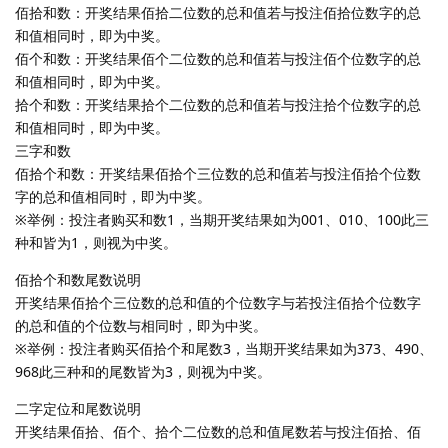
佰拾和数：开奖结果佰拾二位数的总和值若与投注佰拾位数字的总
和值相同时，即为中奖。
佰个和数：开奖结果佰个二位数的总和值若与投注佰个位数字的总
和值相同时，即为中奖。
拾个和数：开奖结果拾个二位数的总和值若与投注拾个位数字的总
和值相同时，即为中奖。
三字和数
佰拾个和数：开奖结果佰拾个三位数的总和值若与投注佰拾个位数
字的总和值相同时，即为中奖。
※举例：投注者购买和数1，当期开奖结果如为001、010、100此三
种和皆为1，则视为中奖。
佰拾个和数尾数说明
开奖结果佰拾个三位数的总和值的个位数字与若投注佰拾个位数字
的总和值的个位数与相同时，即为中奖。
※举例：投注者购买佰拾个和尾数3，当期开奖结果如为373、490、
968此三种和的尾数皆为3，则视为中奖。
二字定位和尾数说明
开奖结果佰拾、佰个、拾个二位数的总和值尾数若与投注佰拾、佰