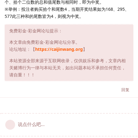
个、拾个二位数的总和值尾数与相同时，即为中奖。
※举例：投注者购买拾个和尾数4，当期开奖结果如为168、295、
577此三种和的尾数皆为4，则视为中奖。
免费彩金-彩金网论坛提示：
本文章由免费彩金-彩金网论坛分享。
论坛地址：【
https://caijinwang.org
】
本站资源全部来源于互联网收录，仅供娱乐和参考，文章内相
关赌博行为一律与本站无关，如出问题本站不承担任何责任，
请自重！！！
回复
说点什么吧...