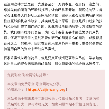
在运用这种方法之前，先准备至少一万的本金。在开始下注之前，
忘掉先前的所有的经验和技巧，让自己从零开始。我说这句话，肯
定会让很多人想起初玩百家乐的情景，很多人都会发现初玩的时候
往往赢钱的机会比较多，其实就是这个原理。往往是我们过多的技
巧和经验阻碍了我们的判断。因此忘掉所谓的顺势，忘掉所谓的逆
势。我们拥有雄厚的资金，为什么非要苦苦要求那些繁多的局势
哪，何况百家乐里的盈利不管你研究的局势多么的顺利，成败都是
百分之五十的概率。因此在百家乐里局势并不重要，重要的是你如
何运用自己的资金来帮助自己赢钱。
百家乐赢钱法看似简单，但是要真正领悟还要靠自己的，学会如何
运用自己的资金来帮助自己赢钱，那么您赢钱的机会就比较多了。
免费彩金-彩金网论坛提示：
本文章由免费彩金-彩金网论坛分享。
论坛地址：【
https://caijinwang.org
】
本站资源全部来源于互联网收录，仅供娱乐和参考，文章内相
关赌博行为一律与本站无关，如出问题本站不承担任何责任，