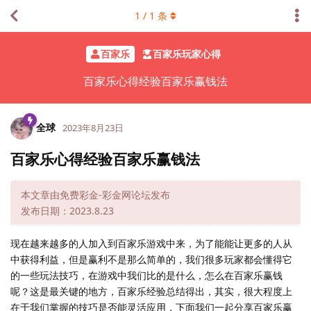
1
/
1
条
百家乐
百家乐玩家心得
百家乐心得经验百家乐赢钱法
全球
2023年8月23日
百家乐心得经验百家乐赢钱法
本文章由免费彩金-彩金网论坛发布
发布日期：2023.8.23
现在越来越多的人加入到百家乐游戏中来，为了能能让更多的人从
中获得利益，但是赢利不是那么简单的，我们很多玩家都会懂得它
的一些玩法技巧，在游戏中我们比的是什么，怎么在百家乐赢钱
呢？这是最关键的地方，百家乐经验总结得出，其实，很大程度上
在于我们掌握的技巧是否能灵活应用，下面我们一起分享百家乐赢