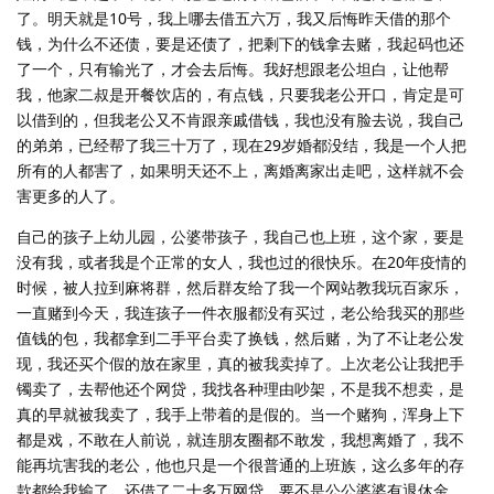
了。明天就是10号，我上哪去借五六万，我又后悔昨天借的那个
钱，为什么不还债，要是还债了，把剩下的钱拿去赌，我起码也还
了一个，只有输光了，才会去后悔。我好想跟老公坦白，让他帮
我，他家二叔是开餐饮店的，有点钱，只要我老公开口，肯定是可
以借到的，但我老公又不肯跟亲戚借钱，我也没有脸去说，我自己
的弟弟，已经帮了我三十万了，现在29岁婚都没结，我是一个人把
所有的人都害了，如果明天还不上，离婚离家出走吧，这样就不会
害更多的人了。
自己的孩子上幼儿园，公婆带孩子，我自己也上班，这个家，要是
没有我，或者我是个正常的女人，我也过的很快乐。在20年疫情的
时候，被人拉到麻将群，然后群友给了我一个网站教我玩百家乐，
一直赌到今天，我连孩子一件衣服都没有买过，老公给我买的那些
值钱的包，我都拿到二手平台卖了换钱，然后赌，为了不让老公发
现，我还买个假的放在家里，真的被我卖掉了。上次老公让我把手
镯卖了，去帮他还个网贷，我找各种理由吵架，不是我不想卖，是
真的早就被我卖了，我手上带着的是假的。当一个赌狗，浑身上下
都是戏，不敢在人前说，就连朋友圈都不敢发，我想离婚了，我不
能再坑害我的老公，他也只是一个很普通的上班族，这么多年的存
款都给我输了，还借了二十多万网贷，要不是公公婆婆有退休金，