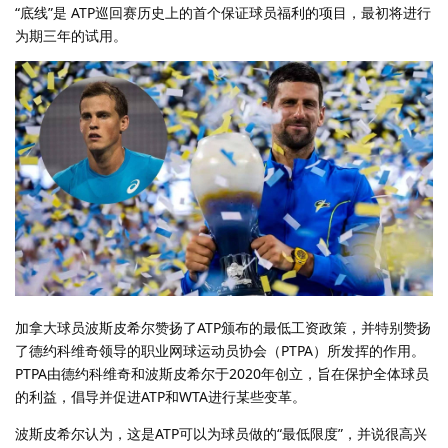
“底线”是 ATP巡回赛历史上的首个保证球员福利的项目，最初将进行
为期三年的试用。
加拿大球员波斯皮希尔赞扬了ATP颁布的最低工资政策，并特别赞扬
了德约科维奇领导的职业网球运动员协会（PTPA）所发挥的作用。
PTPA由德约科维奇和波斯皮希尔于2020年创立，旨在保护全体球员
的利益，倡导并促进ATP和WTA进行某些变革。
波斯皮希尔认为，这是ATP可以为球员做的“最低限度”，并说很高兴