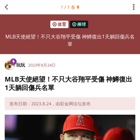
1
/
1
条
体育
棒球
MLB天使絕望！不只大谷翔平受傷 神鱒復出1天躺回傷兵名
單
玩玩
2023年8月24日
MLB天使絕望！不只大谷翔平受傷 神鱒復出
1天躺回傷兵名單
发布日期：2023.8.24，由彩金网论坛发布