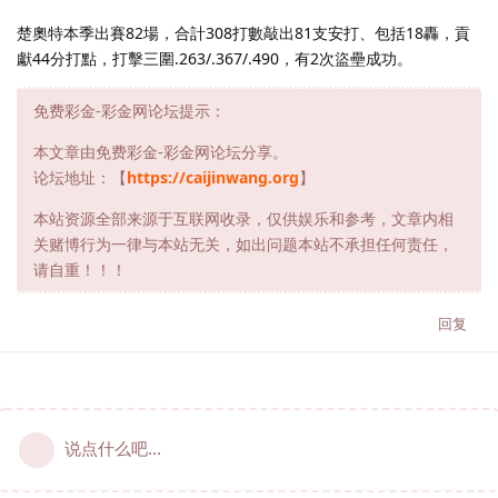
楚奧特本季出賽82場，合計308打數敲出81支安打、包括18轟，貢
獻44分打點，打擊三圍.263/.367/.490，有2次盜壘成功。
免费彩金-彩金网论坛提示：
本文章由免费彩金-彩金网论坛分享。
论坛地址：【
https://caijinwang.org
】
本站资源全部来源于互联网收录，仅供娱乐和参考，文章内相
关赌博行为一律与本站无关，如出问题本站不承担任何责任，
请自重！！！
回复
说点什么吧...