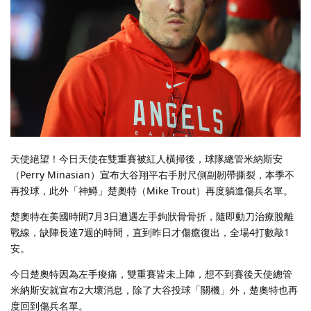
天使絕望！今日天使在雙重賽被紅人橫掃後，球隊總管米納斯安
（Perry Minasian）宣布大谷翔平右手肘尺側副韌帶撕裂，本季不
再投球，此外「神鱒」楚奧特（Mike Trout）再度躺進傷兵名單。
楚奧特在美國時間7月3日遭遇左手鉤狀骨骨折，隨即動刀治療脫離
戰線，缺陣長達7週的時間，直到昨日才傷癒復出，全場4打數敲1
安。
今日楚奧特因為左手痠痛，雙重賽皆未上陣，想不到賽後天使總管
米納斯安就宣布2大壞消息，除了大谷投球「關機」外，楚奧特也再
度回到傷兵名單。