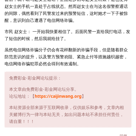
赵女士的手机一直处于占线状态。然而赵女士在与这名假警察通话
的间隙，偶然看到了民警发过来的预警短信，这时她才一下子被惊
醒，意识到自己遭遇了电信网络诈骗。
市民 赵女士： 一开始我快要相信了。后面民警一直给我打电话，发
了短信的时候，然后我就给挂了。
虽然电信网络诈骗分子仍会有花样翻新的诈骗手段，但是随着群众
防范意识的提升，以及警方预警劝阻、紧急止付等措施越织越密，
电信网络诈骗犯罪必然会得到有效遏制。
免费彩金-彩金网论坛提示：
本文章由免费彩金-彩金网论坛分享。
论坛地址：【
https://caijinwang.org
】
本站资源全部来源于互联网收录，仅供娱乐和参考，文章内相
关赌博行为一律与本站无关，如出问题本站不承担任何责任，
请自重！！！
回复