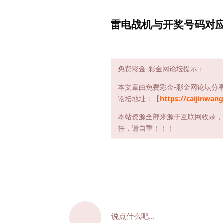
雷电战机与开奖号码对
免费彩金-彩金网论坛提示：
本文章由免费彩金-彩金网论坛分
论坛地址：【
https://caijinwang
本站资源全部来源于互联网收录，
任，请自重！！！
说点什么吧...