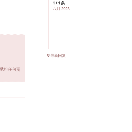
1
/
1
条
八月 2023
最新回复
承担任何责
回复