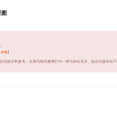
应图
享。
.org
】
仅供娱乐和参考，文章内相关赌博行为一律与本站无关，如出问题本站不