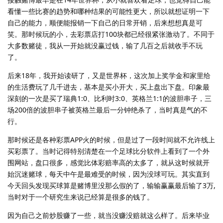
看懂一些比赛的趋势和哪种结果的可能性更大，所以就想证明一下
自己的能力，顺便能报销一下自己的日常开销，后来想想真是可
笑。那时候玩的小，去彩票店打100块都已经很紧张激动了。不同于
大多数赌徒，我从一开始就没赢过钱，输了几百之后就收手不玩
了。
后来18年，我开始读研了，又是世界杯，这次加上奖学金和家里给
的生活费玩了几千进去，基本是买小开大，买上盘出下盘。印象最
深刻的一次是买了瑞典1:0、比利时3:0、英格兰1:1的波胆串子，三
场200倍的波胆串子被英格兰最后一分钟绝杀了，当时真是气的不
行。
那时候还是各种彩票APP火的时候，但是过了一段时间就不允许线上
买彩票了。当时记得特别清楚在一个足球比分软件上看到了一个外
围网站，盘口很多，感觉比体彩赔率高的太多了，就从这时候就开
始沉迷赌球，每天中午是最难受的时候，因为没球可玩。其实直到
今天回头发现买球算是赌博里没那么假的了，输输赢赢最后输了3万,
当时对于一个研究生来说已经算是很多的钱了。
因为自己之前炒股赚了一些，就当没赚没赔就这么样了。后来毕业