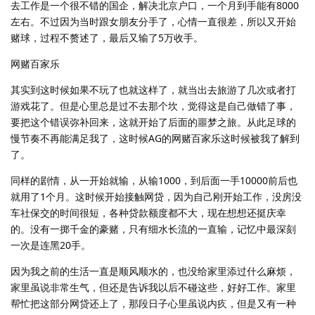
去工作是一个很不错的国企，解决北京户口，一个月到手能有8000
左右。不过因为当时跟女朋友分手了，心情一直很差，所以又开始
赌球，过程不赘述了，最后又输了5万收手。
网赌百家乐
其实到这时候如果不玩了也就这样了，就当出去旅游了几次或者打
游戏花了。但是心里总是过不去那个坎，觉得这是自己做错了事，
要把这个错误弥补回来，这就开始了后面的噩梦之旅。从此足球的
慢节奏不再能满足我了，这时候AG的网赌百家乐这时候被我了解到
了。
同样的剧情，从一开始就输，从输1000，到后面一手10000前后也
就用了1个月。这时候开始接触网贷，因为自己刚开始工作，没房没
车社保交的时间很短，各种贷款额度都不大，现在想想还挺庆幸
的。没有一掷千金的豪赌，只有细水长流的一直输，记忆中最深刻
一次是连黑20手。
因为我之前的生活一直是顺风顺水的，也没给家里添过什么麻烦，
家里虽说非常生气，但还是告诉我以后不碰这些，好好工作。家里
帮忙把这部分网贷还上了，那段日子心里虽说内疚，但是又有一种