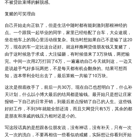
不被贷款束缚的解脱感。
复赌的可笑理由
自己开始走向正轨了，但是生活中随时都有能刺激到那根神经的
点。一个跟我一起毕业的同学，家里已经给配了台车，大众途观，
坐在他车上的我心里活动很复杂。我当时想如果自己不是输了这20
万，现在的车一定比这台还好。就这样撸网贷借朋友钱又复赌了，
由于这时候急于求成，大注猛砸，有时候借来了3万块钱，两把输
完。中间一次用2万打回了6万，一遍遍劝自己今天就到这，一边又
是说趁手气好多玩两把，不是每天都有机会翻身的。结果可想而
知，连本带利全吐出去了，最后算账一共输了10万块。
这次是彻底收手了，前后一共30万。现在自己也想明白了，什么补
天计划，什么以小博大最后的结局都是输钱。最开始只是想让庄家
报销一下自己的日常开销，到最后差点报销了自己的人生。这些钱
好好工作，不到3年就能全部还清，而且欠网贷只有5万，其余的都
是朋友和亲戚的钱压力相对还是小的。
写这段话真的是想跟各位朋友说，没有神话，没有补天，只有一次
又一次的洗白，不要再相信一些看似劝戒赌，实际想让你看到开始