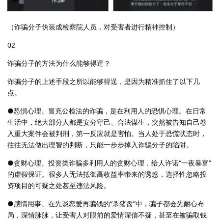
（诈骗分子伪装成检察院人员，对受害者进行精神控制）
02
诈骗分子的方法为什么能够得逞？
诈骗分子的上述手段之所以能够得逞，是因为精准抓住了以下几
点。
●恐惧心理。冒充公检法的诈骗，是在利用人的恐惧心理。在日常
生活中，绝大部分人都是安分守己、合法谋生，突然被告知自己卷
入重大案件会被判刑，第一反应就是害怕。当人处于恐慌状态时，
往往无法做出理智的判断，只能一步步掉入诈骗分子的陷阱。
●贪财心理。投资类诈骗多利用人的贪财心理，给人许诺“一夜暴富”
的虚假保证。很多人无法抵御高收益率带来的诱惑，选择性忽略投
资项目的可疑之处甚至违法风险。
●感情用事。在先谈恋爱再骗钱的“杀猪盘”中，骗子都会先耐心布
局，深情脉脉，让受害人对眼前的爱情深信不疑，甚至在被骗取钱